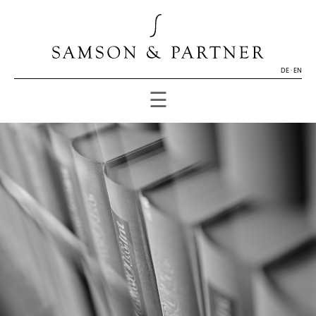
DE
·
EN
☰